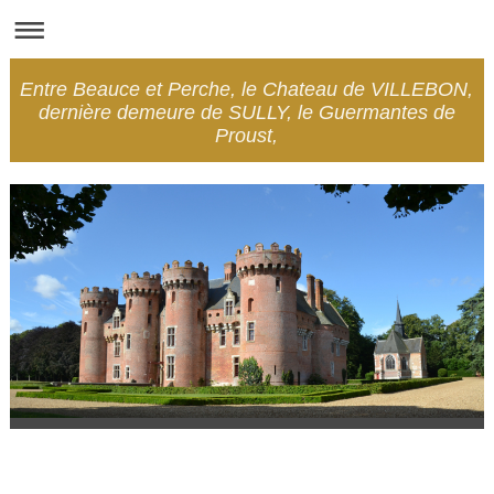
Entre Beauce et Perche, le Chateau de VILLEBON,
dernière demeure de SULLY, le Guermantes de
Proust,