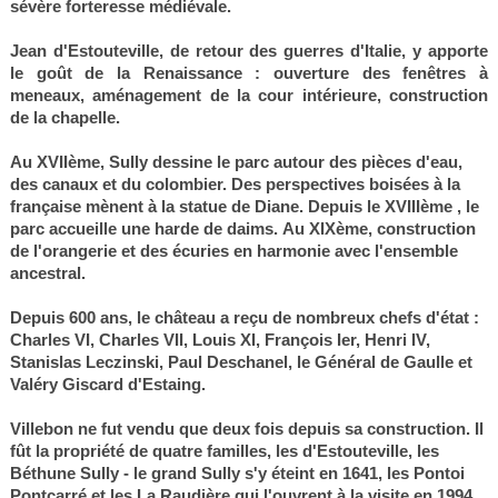
sévère forteresse médiévale.
Jean d'Estouteville, de retour des guerres d'Italie, y apporte
le goût de la Renaissance : ouverture des fenêtres à
meneaux, aménagement de la cour intérieure, construction
de la chapelle.
Au XVIIème, Sully
dessine le parc autour des pièces d'eau,
des canaux et du colombier. Des perspectives boisées à la
française mènent à la statue de Diane. Depuis le XVIIIème , le
parc accueille une harde de daims. Au XIXème, construction
de l'orangerie et des écuries en harmonie avec l'ensemble
ancestral.
Depuis 600 ans, le château a reçu de nombreux chefs d'état :
Charles VI, Charles VII, Louis XI, François Ier, Henri IV,
Stanislas Leczinski, Paul Deschanel, le Général de Gaulle et
Valéry Giscard d'Estaing.
Villebon ne fut vendu que deux fois depuis sa construction. Il
fût la propriété de quatre familles, les d'Estouteville, les
Béthune Sully - le grand Sully s'y éteint en 1641, les Pontoi
Pontcarré et les La Raudière qui l'ouvrent à la visite en 1994.