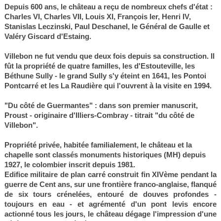
Depuis 600 ans, le château a reçu de nombreux chefs d'état :
Charles VI, Charles VII, Louis XI, François Ier, Henri IV,
Stanislas Leczinski, Paul Deschanel, le Général de Gaulle et
Valéry Giscard d'Estaing.
Villebon ne fut vendu que deux fois depuis sa construction. Il
fût la propriété de quatre familles, les d'Estouteville, les
Béthune Sully - le grand Sully s'y éteint en 1641, les Pontoi
Pontcarré et les La Raudière qui l'ouvrent à la visite en 1994.
"Du côté de Guermantes" : dans son premier manuscrit,
Proust - originaire d'Illiers-Combray - titrait "du côté de
Villebon".
Propriété privée, habitée familialement, le château et la
chapelle sont classés monuments historiques (MH) depuis
1927, le colombier inscrit depuis 1981.
Edifice militaire de plan carré construit fin XIVème pendant la
guerre de Cent ans, sur une frontière franco-anglaise, flanqué
de six tours crénelées, entouré de douves profondes -
toujours en eau - et agrémenté d'un pont levis encore
actionné tous les jours, le château dégage l'impression d'une