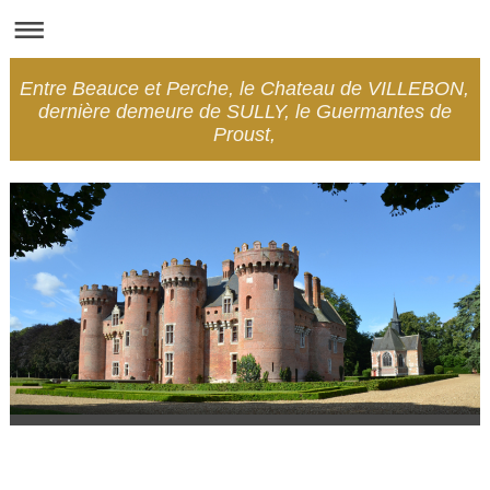
Entre Beauce et Perche, le Chateau de VILLEBON,
dernière demeure de SULLY, le Guermantes de
Proust,